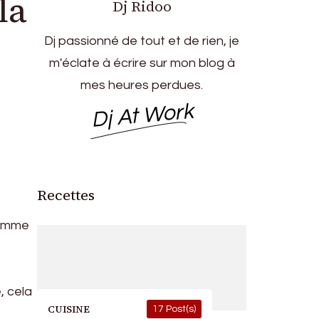
la
Dj Ridoo
Dj passionné de tout et de rien, je
m'éclate à écrire sur mon blog à
mes heures perdues.
Dj At Work
Recettes
 comme
, cela
CUISINE
17 Post(s)