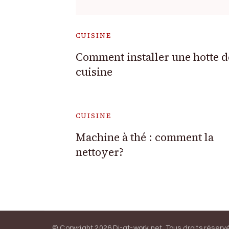
CUISINE
Comment installer une hotte d
cuisine
CUISINE
Machine à thé : comment la
nettoyer?
© Copyright.2026
Dj-at-work.net
. Tous droits réserv