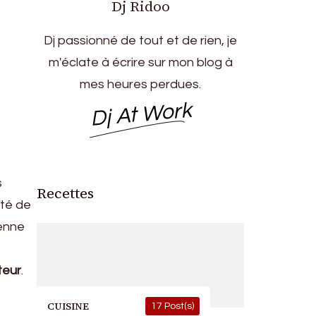
Dj Ridoo
Dj passionné de tout et de rien, je
m'éclate à écrire sur mon blog à
mes heures perdues.
Dj At Work
s
Recettes
ité de
yenne
teur
.
CUISINE
17 Post(s)