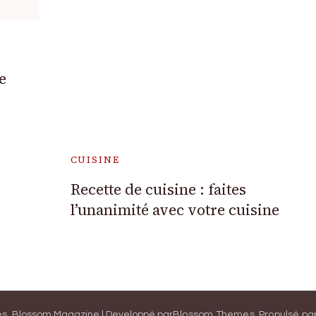
e
CUISINE
Recette de cuisine : faites
l’unanimité avec votre cuisine
és.
Blossom Magazine | Developpé par
Blossom Themes
.
Propulsé pa