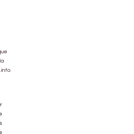
que
la
info.