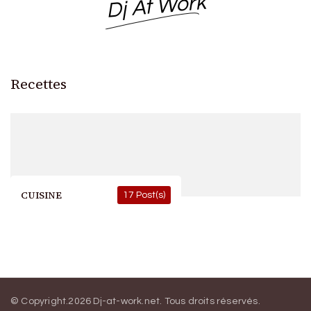
Dj At Work
Recettes
CUISINE
17 Post(s)
© Copyright.2026
Dj-at-work.net
. Tous droits réservés.