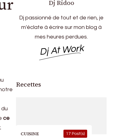
ur
Dj Ridoo
Dj passionné de tout et de rien, je
m'éclate à écrire sur mon blog à
mes heures perdues.
Dj At Work
au
Recettes
 notre
t du
ue
ce
.
CUISINE
17 Post(s)