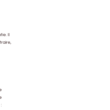
e. Il
raire,